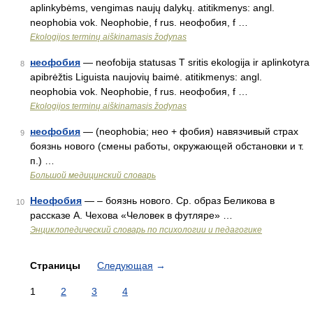
aplinkybėms, vengimas naujų dalykų. atitikmenys: angl.
neophobia vok. Neophobie, f rus. неофобия, f …
Ekologijos terminų aiškinamasis žodynas
неофобия
— neofobija statusas T sritis ekologija ir aplinkotyra
8
apibrėžtis Liguista naujovių baimė. atitikmenys: angl.
neophobia vok. Neophobie, f rus. неофобия, f …
Ekologijos terminų aiškinamasis žodynas
неофобия
— (neophobia; нео + фобия) навязчивый страх
9
боязнь нового (смены работы, окружающей обстановки и т.
п.) …
Большой медицинский словарь
Неофобия
— – боязнь нового. Ср. образ Беликова в
10
рассказе А. Чехова «Человек в футляре» …
Энциклопедический словарь по психологии и педагогике
Страницы
Следующая
→
1
2
3
4