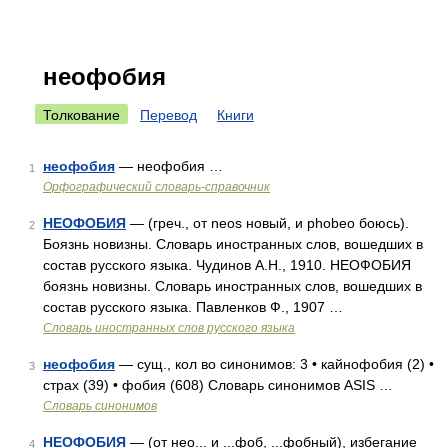
неофобия
Толкование
Перевод
Книги
неофобия
— неофобия …
1
Орфографический словарь-справочник
НЕОФОБИЯ
— (греч., от neos новый, и phobeo боюсь).
2
Боязнь новизны. Словарь иностранных слов, вошедших в
состав русского языка. Чудинов А.Н., 1910. НЕОФОБИЯ
боязнь новизны. Словарь иностранных слов, вошедших в
состав русского языка. Павленков Ф., 1907 …
Словарь иностранных слов русского языка
неофобия
— сущ., кол во синонимов: 3 • кайнофобия (2) •
3
страх (39) • фобия (608) Словарь синонимов ASIS …
Словарь синонимов
НЕОФОБИЯ
— (от нео... и ...фоб, ...фобный), избегание
4