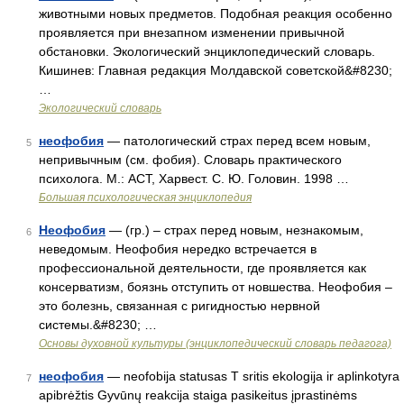
животными новых предметов. Подобная реакция особенно
проявляется при внезапном изменении привычной
обстановки. Экологический энциклопедический словарь.
Кишинев: Главная редакция Молдавской советской&#8230;
…
Экологический словарь
неофобия
— патологический страх перед всем новым,
5
непривычным (см. фобия). Словарь практического
психолога. М.: АСТ, Харвест. С. Ю. Головин. 1998 …
Большая психологическая энциклопедия
Неофобия
— (гр.) – страх перед новым, незнакомым,
6
неведомым. Неофобия нередко встречается в
профессиональной деятельности, где проявляется как
консерватизм, боязнь отступить от новшества. Неофобия –
это болезнь, связанная с ригидностью нервной
системы.&#8230; …
Основы духовной культуры (энциклопедический словарь педагога)
неофобия
— neofobija statusas T sritis ekologija ir aplinkotyra
7
apibrėžtis Gyvūnų reakcija staiga pasikeitus įprastinėms